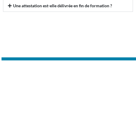
Une attestation est-elle délivrée en fin de formation ?
T&S Contrôle et Formation, centre spécialisé dans les formations
travaux en hauteur et cordiste à Lyon – Oullins-Pierre-Bénite
FORMATIONS