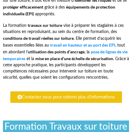
identifier les risques
sur une toiture, il doit être en mesure d’
et de se
protéger efficacement
équipements de protection
grâce à des
individuelle (EPI)
appropriés.
travaux sur toiture
La formation
vise à préparer les stagiaires à ces
situations en reproduisant, au sein du centre de formation, des
conditions de travail réelles sur toiture
. Elle permet d’acquérir les
travail en hauteur et au port des EPI
bases essentielles liées au
, tout
utilisation des points d’ancrage
pose de lignes de vie
en abordant l’
, la
temporaires
mise en place d’une échelle de sécurisation
et la
. Grâce à
cette approche pratique, les participants développent les
compétences nécessaires pour intervenir sur toiture en toute
sécurité, quelles que soient les configurations rencontrées.
Contactez nous pour obtenir plus d’informations
Formation Travaux sur toiture