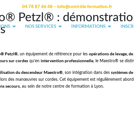
04 78 87 46 48 – info@contrôle formation.fr
® Petzl® : démonstration
IONS
NOS SERVICES
INFORMATIONS
INSCR
es
o® Petzl®
opérations de levage, de
, un équipement de référence pour les
ours sur cordes
intervention professionnelle
qu’en
, le Maestro® se disti
tilisation du descendeur Maestro®
systèmes de
, son intégration dans des
lors des manœuvres sur cordes. Cet équipement est régulièrement abordé
ns secours
, au sein de notre centre de formation à Lyon.